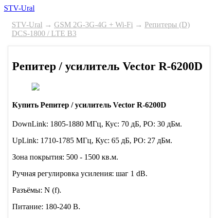
STV-Ural
STV-Ural
→
GSM 2G-3G-4G + Wi-Fi
→
Репитеры (D)
DCS-1800 / LTE B3
Репитер / усилитель Vector R-6200D
Купить Репитер / усилитель Vector R-6200D
DownLink: 1805-1880 МГц, Кус: 70 дБ, PO: 30 дБм.
UpLink: 1710-1785 МГц, Кус: 65 дБ, PO: 27 дБм.
Зона покрытия: 500 - 1500 кв.м.
Ручная регулировка уcиления: шаг 1 dB.
Разъёмы: N (f).
Питание: 180-240 В.