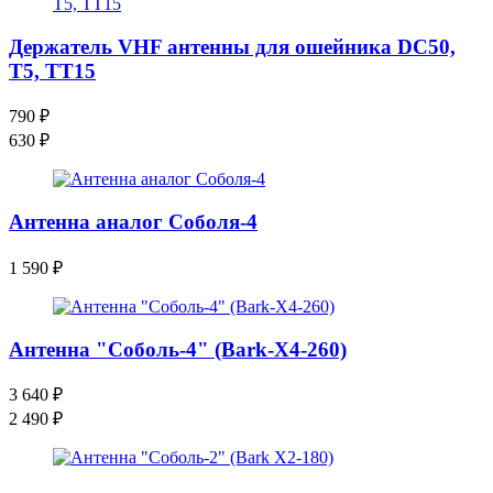
Держатель VHF антенны для ошейника DC50,
T5, TT15
790
₽
630
₽
Антенна аналог Соболя-4
1 590
₽
Антенна "Соболь-4" (Bark-X4-260)
3 640
₽
2 490
₽