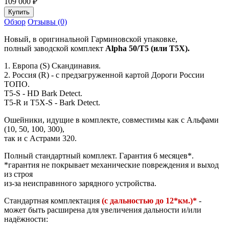
109 000
₽
Обзор
Отзывы (0)
Новый, в оригинальной Гарминовской упаковке,
полный заводской комплект
Alpha 50/Т5 (или Т5Х).
1. Европа (S) Скандинавия.
2. Россия (R) - с предзагруженной картой Дороги России
ТОПО.
T5-S - HD Bark Detect.
T5-R и T5Х-S - Bark Detect.
Ошейники, идущие в комплекте, совместимы как с Альфами
(10, 50, 100, 300),
так и с Астрами 320.
Полный стандартный комплект. Гарантия 6 месяцев*.
*гарантия не покрывает механические повреждения и выход
из строя
из-за неисправнного зарядного устройства.
Стандартная комплектация
(с дальностью до 12*км.)*
-
может быть расширена для увеличения дальности и/или
надёжности: