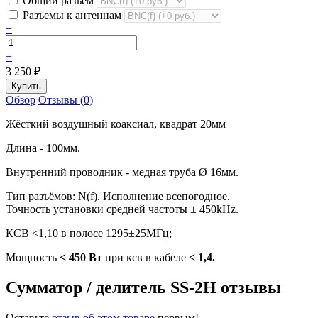
Общий разъем
Разъемы к антеннам
−
+
3 250
₽
Обзор
Отзывы (0)
Жёсткий воздушный коаксиал, квадрат 20мм
Длина - 100мм.
Внутренний проводник - медная труба Ø 16мм.
Тип разъёмов: N(f). Исполнение всепогодное.
Точность установки средней частоты ± 450kHz.
КСВ <1,10 в полосе 1295±25МГц;
Мощность
< 450 Вт
при ксв в кабеле
< 1,4.
Сумматор / делитель SS-2H отзывы
Оставьте
отзыв об этом товаре
первым!