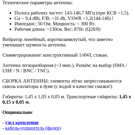
Технические параметры антенны:
Полоса рабочих частот: 143-146,7 МГц (при КСВ <1,5).
Ga ~ 9,4 dBi, F/B: ~31 db, VSWR <1,2(144-146) !
Импеданс: 50 Ом. Мощность: < 300 Вт.
Рабочая длина: ~130см. Вес: 870г. (Q20/8)
Вибратор линейный,
короткозамкнутый
, что заметно
уменьшает шумность антенны.
Симметрирование: конструктивный 1/4WL стакан.
Антенна легкоразборная (~3 мин.). Разъём: на выбор (SMA /
UHF / N / BNC / TNC).
СБОРКА АНТЕННЫ: элементы лёгко запрессовываются
сквозь изоляторы в буме (с водой в качестве смазки!)
Габариты: 1,45 х 1,05 х 0,05 м. Транспортные
габариты:
1,45 х
0,15 х 0,05 м.
Опционально
:
-
узел крепления
-
кабель-удлинитель (фидер)