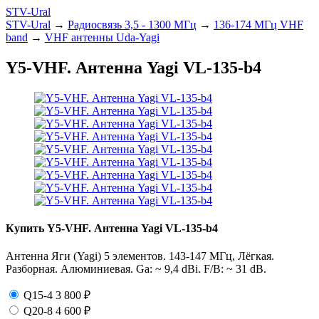
STV-Ural
STV-Ural
→
Радиосвязь 3,5 - 1300 МГц
→
136-174 МГц VHF
band
→
VHF антенны Uda-Yagi
Y5-VHF. Антенна Yagi VL-135-b4
Купить Y5-VHF. Антенна Yagi VL-135-b4
Антенна Яги (Yagi) 5 элементов. 143-147 МГц, Лёгкая.
Разборная. Алюминиевая. Ga: ~ 9,4 dBi. F/B: ~ 31 dB.
Q15-4
3 800
₽
Q20-8
4 600
₽