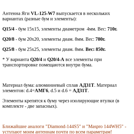
Антенна Яги
VL-125-W7
выпускается в нескольких
вариантах (разные бум и элементы):
Q15/4
- бум 15х15, элементы диаметром 4мм. Вес:
710г.
Q20/8
- бум 20х20, элементы диам. 8мм. Вес:
780г.
Q25/8
- бум 25х25, элементы диам. 8мм.
Вес: 850г.
* У варианта
Q20/4
и
Q20/4-A
все элементы при
транспортировке помещаются внутри бума.
Материал бума: алюминиевый сплав
АД31Т
. Материал
элементов: d.4=
АМГ6
, d.5 и d.6 =
АД31Т
.
Элементы крепятся к буму через изолирующие втулки (в
комплекте - две запасных).
Ближайшие аналоги "Diamond-144S5" и "Maspro 144WH5" -
уступают моим антеннам почти по всем параметрам!