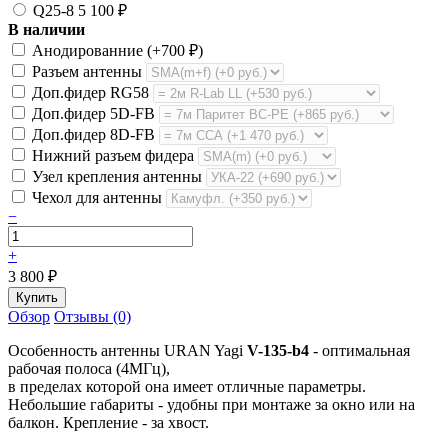
Q25-8
5 100
₽
В наличии
Анодированние (+
700
₽
)
Разъем антенны
Доп.фидер RG58
Доп.фидер 5D-FB
Доп.фидер 8D-FB
Нижний разъем фидера
Узел крепления антенны
Чехол для антенны
−
+
3 800
₽
Обзор
Отзывы (0)
Особенность антенны URAN Yagi
V-135-b4
- оптимальная
рабочая полоса (4МГц),
в пределах которой она имеет отличные параметры.
Небольшие габариты - удобны при монтаже за окно или на
балкон. Крепление - за хвост.