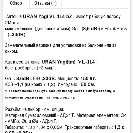
Обзор
Отзывы (1)
Антенна
- имеет рабочую полосу -
URAN Yagi VL-114-b2
2МГц и
максимальные (для такой длины) Ga - (
8,6 dBi
) и Front/Back
- (
~
33dB
).
Замечательный вариант для установки на балконе или за
окном.
Как и все антенны
URAN Yagi(tm)
,
-
VL-114
бы
стросборная (~3 мин.).
Ga
~ 8,6dBi.
F/B
~33dB.
Мощность:
150 Вт.
КСВ ~
1,1
(на краях < 1,3). Импеданс -
50
Ом.
*По заказу можно сдвинуть рабочую полосу частот в любую сторону, с
ия на нужном участке.
улучшением согласован
Разъём: на выбор - см. опции.
Материал бума: алюминий - АД31Т. Материал элементов: Ø4
- АМГ6, Ø6 и Ø8 - АД31Т.
Габариты: 1,3 х 1,04 х 0,05м, Транспортные габариты:
1,3 х
0,05 х 0,05 м.