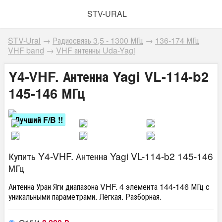
STV-URAL
STV-Ural
→
Радиосвязь 3,5 - 1300 МГц
→
136-174 МГц
VHF band
→
VHF антенны Uda-Yagi
Y4-VHF. Антенна Yagi VL-114-b2
145-146 МГц
Лучший F/B !!
Купить Y4-VHF. Антенна Yagi VL-114-b2 145-146
МГц
Антенна Уран Яги диапазона VHF. 4 элемента 144-146 МГц с
уникальными параметрами. Лёгкая. Разборная.