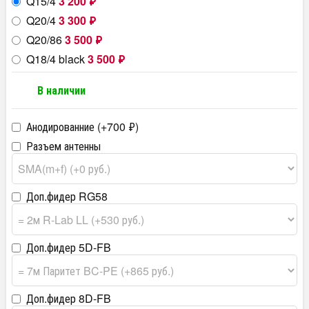
Q15/4
3 200
₽
Q20/4
3 300
₽
Q20/86
3 500
₽
Q18/4 black
3 500
₽
В наличии
Анодированние (+
700
₽
)
Разъем антенны
Доп.фидер RG58
Доп.фидер 5D-FB
Доп.фидер 8D-FB