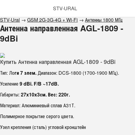
STV-URAL
STV-Ural
→
GSM 2G-3G-4G + Wi-Fi
→
Антенны 1800 МГц
Антенна направленная AGL-1809 -
9dBi
Купить Антенна направленная AGL-1809 - 9dBi
Тип: Ло
ги 7 элем.
Диапазон: DCS-1800 (1700-1900 МГц).
Усиление
9 dBi. F/B ~17dB.
Габариты:
27x10x3см. Вес: 220г.
Материал: Алюминиевый сплав А31Т.
Полимерное покрытие серого цвета.
Узел крепления (сталь) угловой кронштейн