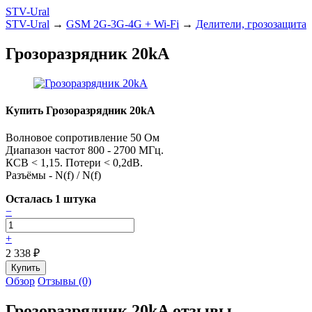
STV-Ural
STV-Ural
→
GSM 2G-3G-4G + Wi-Fi
→
Делители, грозозащита
Грозоразрядник 20kA
Купить Грозоразрядник 20kA
Волновое сопротивление 50 Ом
Диапазон частот 800 - 2700 МГц.
КСВ < 1,15. Потери < 0,2dB.
Разъёмы - N(f) / N(f)
Осталась 1 штука
−
+
2 338
₽
Обзор
Отзывы (0)
Грозоразрядник 20kA отзывы