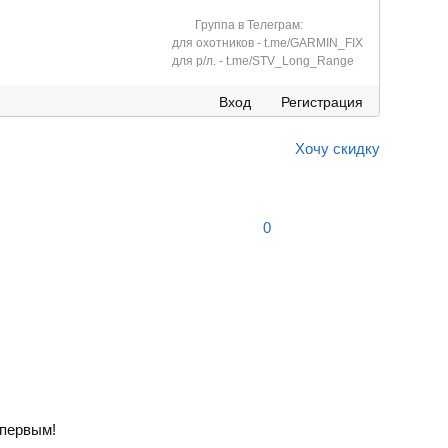
Группа в Телеграм:
для охотников - t.me/GARMIN_FIX
для р/л. - t.me/STV_Long_Range
Вход
Регистрация
Хочу скидку
0
первым!