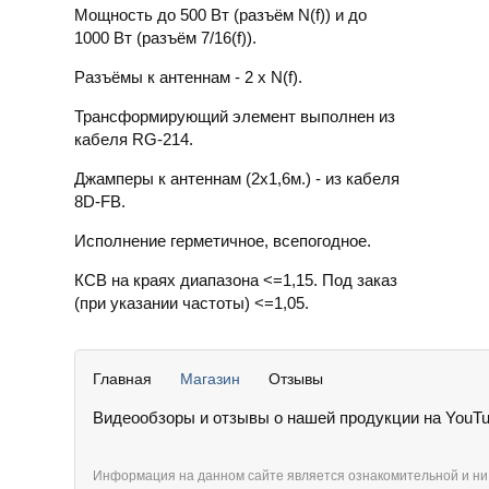
Мощность до 500 Вт (разъём N(f)) и до
1000 Вт (разъём 7/16(f)).
Разъёмы к антеннам - 2 x N(f).
Трансформирующий элемент выполнен из
кабеля RG-214.
Джамперы к антеннам (2х1,6м.) - из кабеля
8D-FB.
Исполнение герметичное, всепогодное.
КСВ на краях диапазона <=1,15. Под заказ
(при указании частоты) <=1,05.
Главная
Магазин
Отзывы
Видеообзоры и отзывы о нашей продукции на YouTu
Информация на данном сайте является ознакомительной и ни 