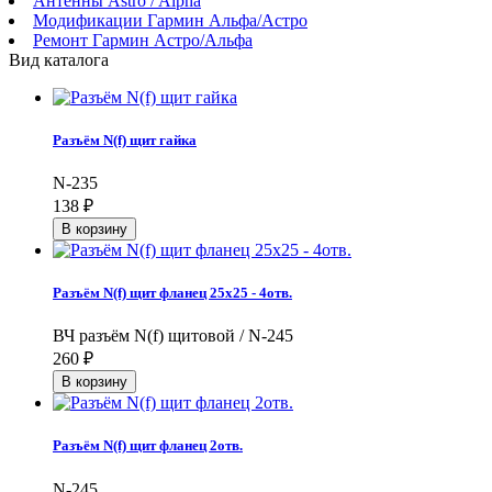
Антенны Astro / Alpha
Модификации Гармин Альфа/Астро
Ремонт Гармин Астро/Альфа
Вид каталога
Разъём N(f) щит гайка
N-235
138
₽
Разъём N(f) щит фланец 25x25 - 4отв.
ВЧ разъём N(f) щитовой / N-245
260
₽
Разъём N(f) щит фланец 2отв.
N-245