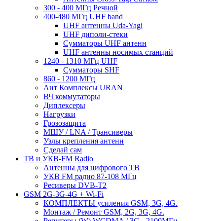
300 - 400 МГц Речной
400-480 МГц UHF band
UHF антенны Uda-Yagi
UHF диполи-стеки
Сумматоры UHF антенн
UHF антенны носимых станций
1240 - 1310 МГц UHF
Сумматоры SHF
860 - 1200 МГц
Ант Комплексы URAN
ВЧ коммутаторы
Диплексеры
Нагрузки
Грозозащита
МШУ / LNA / Трансиверы
Узлы крепления антенн
Сделай сам
ТВ и УКВ-FM Radio
Антенны для цифрового ТВ
УКВ FM радио 87-108 МГц
Ресиверы DVB-T2
GSM 2G-3G-4G + Wi-Fi
КОМПЛЕКТЫ усиления GSM, 3G, 4G.
Монтаж / Ремонт GSM, 2G, 3G, 4G.
Репитеры (W) WCDMA / 3G - 2100МГц