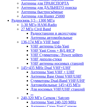
Антенны для ТРАНСПОРТА
Антенны для ДАЛЬНЕГО поиска
Антенны быстросъёмные
Антенны для Hunter 25000
Радиосвязь 3,5 - 1300 МГц
1-30 МГц HAM-Radio
27 МГц Civil Band
Радиостанции и аксессуары
Антенны автомобильные
136-174 МГц VHF band
VHF антенны Uda-Yagi
VHF Yagi Cross + R(L)HCP
VHF Сумматоры / Power spliters
VHF диполи-стеки
VHF антенны носимых станций
145+435 MHz Dual VHF+UHF
Антенны Yagi VHF + UHF
Антенны Base Omni VHF/UHF
Сумматоры Dual-Band VHF/UHF
Автомобильные 145+435 МГц
Для носимых VHF/UHF станций
...
240-320 МГц Сатком / Satcom
Антенны Yagi 240-320 MHz
Антенны Cross-Yagi Сатком