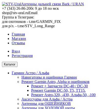
Антенны дальней связи Bark / URAN
+7 (343) 26-86-200
с 9 до 18 по мск
shop@stv-ural.ru
Email
Группа в Телеграм:
для охотников - t.me/GARMIN_FIX
для р/л. - t.me/STV_Long_Range
Главная
Магазин
Отзывы
Вход
Регистрация
Каталог
Гармин Астро / Альфа
Навигаторы и ошейники Гармин
Ремонт Garmin Astro, Alpha и ошейников
Ремонт + Запчасти DC-40 / DC-30
Ремонт Garmin DC-50, T5, TT15.
Ремонт Аstro-320, -430, Альфа-50, -100
Аксессуары для Альфа / Астра
Антенны для ОШЕЙНИКОВ
Антенны для ХОДОВОЙ охоты