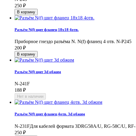
250
₽
Разъём N(f) щит фланец 18х18 4отв.
Приборное гнездо разъёма N. N(f) фланец 4 отв. N-P245
200
₽
Разъём N(f) щит 3d обжим
N-241F
188
₽
Разъём N(f) щит фланец 4отв. 3d обжим
N-231FДля кабелей формата 3DRG58A/U, RG-58C/U, RF-195
250
₽