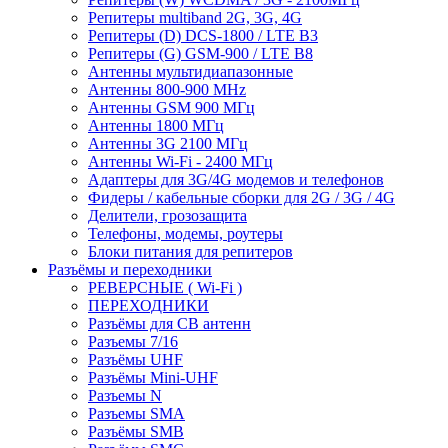
Репитеры multiband 2G, 3G, 4G
Репитеры (D) DCS-1800 / LTE B3
Репитеры (G) GSM-900 / LTE B8
Антенны мультидиапазонные
Антенны 800-900 MHz
Антенны GSM 900 МГц
Антенны 1800 МГц
Антенны 3G 2100 МГц
Антенны Wi-Fi - 2400 МГц
Адаптеры для 3G/4G модемов и телефонов
Фидеры / кабельные сборки для 2G / 3G / 4G
Делители, грозозащита
Телефоны, модемы, роутеры
Блоки питания для репитеров
Разъёмы и переходники
РЕВЕРСНЫЕ ( Wi-Fi )
ПЕРЕХОДНИКИ
Разъёмы для CB антенн
Разъемы 7/16
Разъёмы UHF
Разъёмы Mini-UHF
Разъемы N
Разъемы SMA
Разъёмы SMB