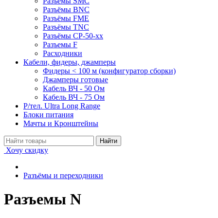
Разъёмы SMC
Разъёмы BNC
Разъёмы FME
Разъёмы TNC
Разъёмы СР-50-xx
Разъемы F
Расходники
Кабели, фидеры, джамперы
Фидеры < 100 м (конфигуратор сборки)
Джамперы готовые
Кабель ВЧ - 50 Ом
Кабель ВЧ - 75 Ом
Р/тел. Ultra Long Range
Блоки питания
Мачты и Кронштейны
Хочу скидку
Разъёмы и переходники
Разъемы N