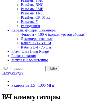
Разъёмы SMC
Разъёмы BNC
Разъёмы FME
Разъёмы TNC
Разъёмы СР-50-xx
Разъемы F
Расходники
Кабели, фидеры, джамперы
Фидеры < 100 м (конфигуратор сборки)
Джамперы готовые
Кабель ВЧ - 50 Ом
Кабель ВЧ - 75 Ом
Р/тел. Ultra Long Range
Блоки питания
Мачты и Кронштейны
Хочу скидку
Радиосвязь 3,5 - 1300 МГц
ВЧ коммутаторы