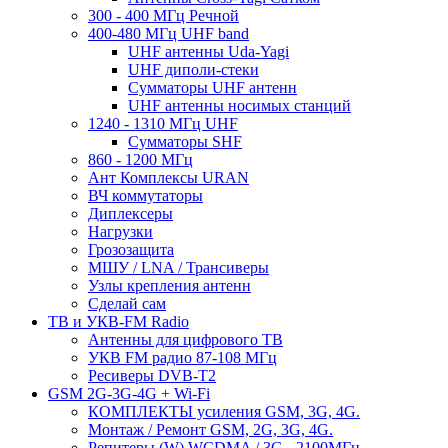
300 - 400 МГц Речной
400-480 МГц UHF band
UHF антенны Uda-Yagi
UHF диполи-стеки
Сумматоры UHF антенн
UHF антенны носимых станций
1240 - 1310 МГц UHF
Сумматоры SHF
860 - 1200 МГц
Ант Комплексы URAN
ВЧ коммутаторы
Диплексеры
Нагрузки
Грозозащита
МШУ / LNA / Трансиверы
Узлы крепления антенн
Сделай сам
ТВ и УКВ-FM Radio
Антенны для цифрового ТВ
УКВ FM радио 87-108 МГц
Ресиверы DVB-T2
GSM 2G-3G-4G + Wi-Fi
КОМПЛЕКТЫ усиления GSM, 3G, 4G.
Монтаж / Ремонт GSM, 2G, 3G, 4G.
Репитеры (W) WCDMA / 3G - 2100МГц