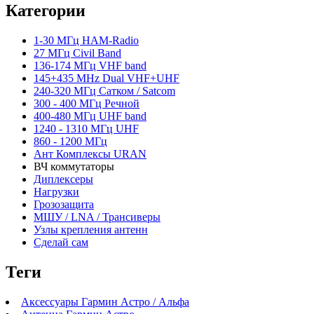
Категории
1-30 МГц HAM-Radio
27 МГц Civil Band
136-174 МГц VHF band
145+435 MHz Dual VHF+UHF
240-320 МГц Сатком / Satcom
300 - 400 МГц Речной
400-480 МГц UHF band
1240 - 1310 МГц UHF
860 - 1200 МГц
Ант Комплексы URAN
ВЧ коммутаторы
Диплексеры
Нагрузки
Грозозащита
МШУ / LNA / Трансиверы
Узлы крепления антенн
Сделай сам
Теги
Аксессуары Гармин Астро / Альфа