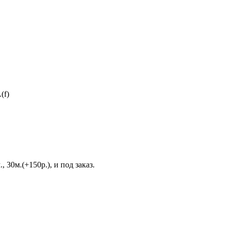
(f)
 30м.(+150р.), и под заказ.