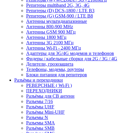
Репитеры multiband 2G, 3G, 4G
Репитеры (D) DCS-1800 / LTE B3
Репитеры (G) GSM-900 / LTE B8
Антенны мультидиапазонные
Антенны 800-900 MHz
Антенны GSM 900 МГц
Антенны 1800 МГц
Антенны 3G 2100 МГц
Антенны Wi-Fi - 2400 МГц
Адаптеры для 3G/4G модемов и телефонов
Фидеры / кабельные сборки для 2G / 3G / 4G
Делители, грозозащита
Телефоны, модемы, роутеры
Блоки питания для репитеров
Разъёмы и переходники
РЕВЕРСНЫЕ ( Wi-Fi )
ПЕРЕХОДНИКИ
Разъёмы для CB антенн
Разъемы 7/16
Разъёмы UHF
Разъёмы Mini-UHF
Разъемы N
Разъемы SMA
Разъёмы SMB