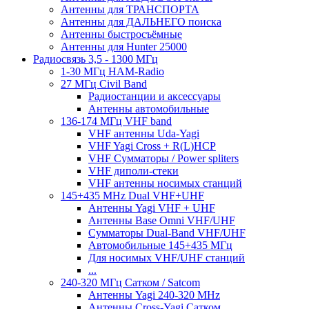
Антенны для ТРАНСПОРТА
Антенны для ДАЛЬНЕГО поиска
Антенны быстросъёмные
Антенны для Hunter 25000
Радиосвязь 3,5 - 1300 МГц
1-30 МГц HAM-Radio
27 МГц Civil Band
Радиостанции и аксессуары
Антенны автомобильные
136-174 МГц VHF band
VHF антенны Uda-Yagi
VHF Yagi Cross + R(L)HCP
VHF Сумматоры / Power spliters
VHF диполи-стеки
VHF антенны носимых станций
145+435 MHz Dual VHF+UHF
Антенны Yagi VHF + UHF
Антенны Base Omni VHF/UHF
Сумматоры Dual-Band VHF/UHF
Автомобильные 145+435 МГц
Для носимых VHF/UHF станций
...
240-320 МГц Сатком / Satcom
Антенны Yagi 240-320 MHz
Антенны Cross-Yagi Сатком