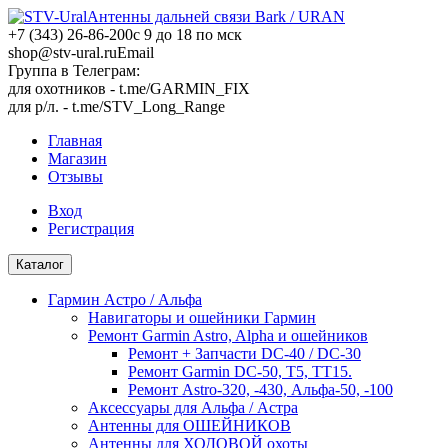
Антенны дальней связи Bark / URAN
+7 (343) 26-86-200
с 9 до 18 по мск
shop@stv-ural.ru
Email
Группа в Телеграм:
для охотников - t.me/GARMIN_FIX
для р/л. - t.me/STV_Long_Range
Главная
Магазин
Отзывы
Вход
Регистрация
Каталог
Гармин Астро / Альфа
Навигаторы и ошейники Гармин
Ремонт Garmin Astro, Alpha и ошейников
Ремонт + Запчасти DC-40 / DC-30
Ремонт Garmin DC-50, T5, TT15.
Ремонт Аstro-320, -430, Альфа-50, -100
Аксессуары для Альфа / Астра
Антенны для ОШЕЙНИКОВ
Антенны для ХОДОВОЙ охоты