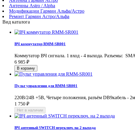
Антенна Гармин Астро
Антенны Astro / Alpha
Модификации Гармин Альфа/Астро
Ремонт Гармин Астро/Альфа
Вид каталога
ВЧ коммутатор RMM-SR001
Коммутатор ВЧ сигнала. 1 вход - 4 выхода. Разъемы: SMA
6 985
₽
Пульт управления для RMM-SR001
220В/24В +5В, Четыре положения, разъём DB9кабель - 2м.,
1 750
₽
ВЧ антенный SWITCH переключ. на 2 выхода