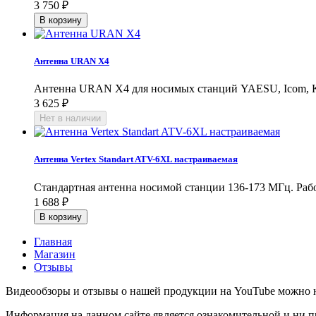
3 750
₽
Антенна URAN X4
Антенна URAN X4 для носимых станций YAESU, Icom, Ken
3 625
₽
Антенна Vertex Standart ATV-6XL настраиваемая
Стандартная антенна носимой станции 136-173 МГц. Рабо
1 688
₽
Главная
Магазин
Отзывы
Видеообзоры и отзывы о нашей продукции на YouTube можно 
Информация на данном сайте является ознакомительной и ни п