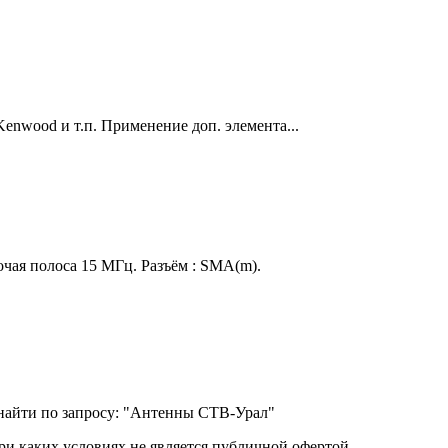
wood и т.п. Применение доп. элемента...
чая полоса 15 МГц. Разъём : SMA(m).
найти по запросу: "Антенны СТВ-Урал"
ри каких условиях не является публичной офертой