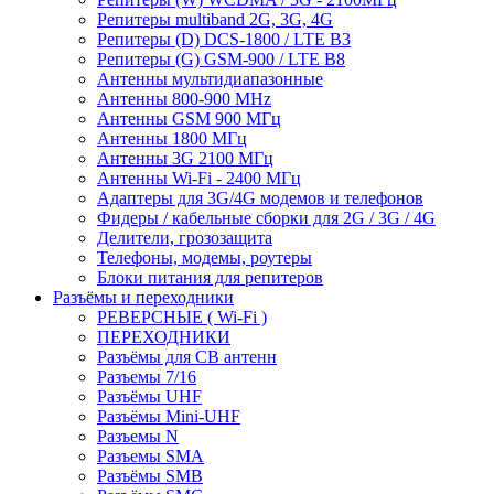
Репитеры multiband 2G, 3G, 4G
Репитеры (D) DCS-1800 / LTE B3
Репитеры (G) GSM-900 / LTE B8
Антенны мультидиапазонные
Антенны 800-900 MHz
Антенны GSM 900 МГц
Антенны 1800 МГц
Антенны 3G 2100 МГц
Антенны Wi-Fi - 2400 МГц
Адаптеры для 3G/4G модемов и телефонов
Фидеры / кабельные сборки для 2G / 3G / 4G
Делители, грозозащита
Телефоны, модемы, роутеры
Блоки питания для репитеров
Разъёмы и переходники
РЕВЕРСНЫЕ ( Wi-Fi )
ПЕРЕХОДНИКИ
Разъёмы для CB антенн
Разъемы 7/16
Разъёмы UHF
Разъёмы Mini-UHF
Разъемы N
Разъемы SMA
Разъёмы SMB