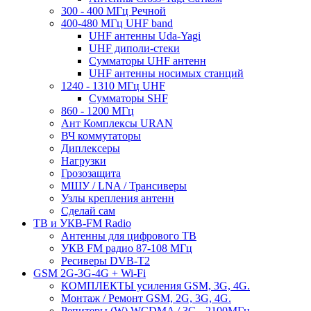
300 - 400 МГц Речной
400-480 МГц UHF band
UHF антенны Uda-Yagi
UHF диполи-стеки
Сумматоры UHF антенн
UHF антенны носимых станций
1240 - 1310 МГц UHF
Сумматоры SHF
860 - 1200 МГц
Ант Комплексы URAN
ВЧ коммутаторы
Диплексеры
Нагрузки
Грозозащита
МШУ / LNA / Трансиверы
Узлы крепления антенн
Сделай сам
ТВ и УКВ-FM Radio
Антенны для цифрового ТВ
УКВ FM радио 87-108 МГц
Ресиверы DVB-T2
GSM 2G-3G-4G + Wi-Fi
КОМПЛЕКТЫ усиления GSM, 3G, 4G.
Монтаж / Ремонт GSM, 2G, 3G, 4G.
Репитеры (W) WCDMA / 3G - 2100МГц