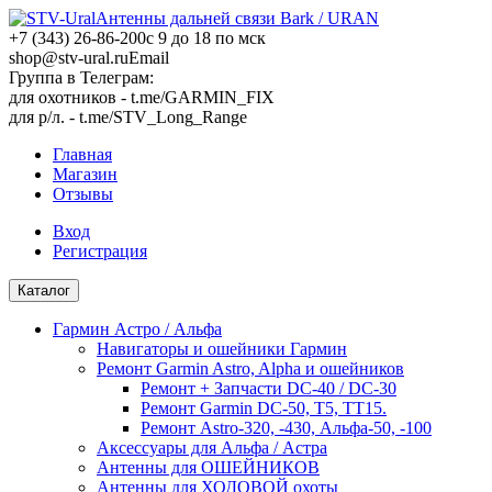
Антенны дальней связи Bark / URAN
+7 (343) 26-86-200
с 9 до 18 по мск
shop@stv-ural.ru
Email
Группа в Телеграм:
для охотников - t.me/GARMIN_FIX
для р/л. - t.me/STV_Long_Range
Главная
Магазин
Отзывы
Вход
Регистрация
Каталог
Гармин Астро / Альфа
Навигаторы и ошейники Гармин
Ремонт Garmin Astro, Alpha и ошейников
Ремонт + Запчасти DC-40 / DC-30
Ремонт Garmin DC-50, T5, TT15.
Ремонт Аstro-320, -430, Альфа-50, -100
Аксессуары для Альфа / Астра
Антенны для ОШЕЙНИКОВ
Антенны для ХОДОВОЙ охоты