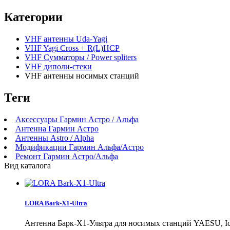
Категории
VHF антенны Uda-Yagi
VHF Yagi Cross + R(L)HCP
VHF Сумматоры / Power spliters
VHF диполи-стеки
VHF антенны носимых станций
Теги
Аксессуары Гармин Астро / Альфа
Антенна Гармин Астро
Антенны Astro / Alpha
Модификации Гармин Альфа/Астро
Ремонт Гармин Астро/Альфа
Вид каталога
LORA Bark-X1-Ultra
Антенна Барк-Х1-Ультра для носимых станций YAESU, Ico