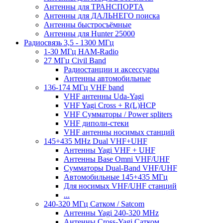
Антенны для ТРАНСПОРТА
Антенны для ДАЛЬНЕГО поиска
Антенны быстросъёмные
Антенны для Hunter 25000
Радиосвязь 3,5 - 1300 МГц
1-30 МГц HAM-Radio
27 МГц Civil Band
Радиостанции и аксессуары
Антенны автомобильные
136-174 МГц VHF band
VHF антенны Uda-Yagi
VHF Yagi Cross + R(L)HCP
VHF Сумматоры / Power spliters
VHF диполи-стеки
VHF антенны носимых станций
145+435 MHz Dual VHF+UHF
Антенны Yagi VHF + UHF
Антенны Base Omni VHF/UHF
Сумматоры Dual-Band VHF/UHF
Автомобильные 145+435 МГц
Для носимых VHF/UHF станций
...
240-320 МГц Сатком / Satcom
Антенны Yagi 240-320 MHz
Антенны Cross-Yagi Сатком