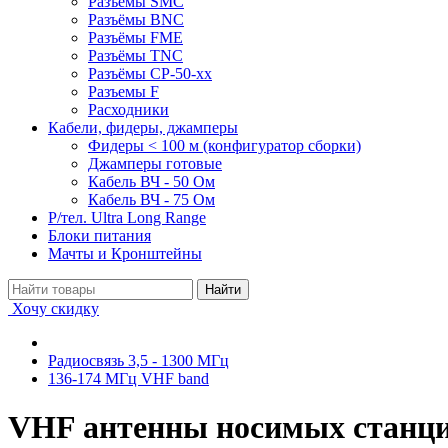
Разъёмы SMC
Разъёмы BNC
Разъёмы FME
Разъёмы TNC
Разъёмы СР-50-xx
Разъемы F
Расходники
Кабели, фидеры, джамперы
Фидеры < 100 м (конфигуратор сборки)
Джамперы готовые
Кабель ВЧ - 50 Ом
Кабель ВЧ - 75 Ом
Р/тел. Ultra Long Range
Блоки питания
Мачты и Кронштейны
Хочу скидку
Радиосвязь 3,5 - 1300 МГц
136-174 МГц VHF band
VHF антенны носимых станц